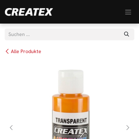
Zum Inhalt springen
Alle Produkte