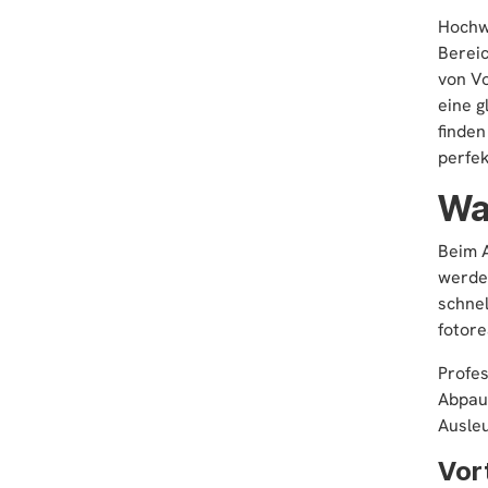
Hochwe
Bereic
von Vo
eine g
finden
perfek
War
Beim A
werden
schne
fotore
Profes
Abpaus
Ausleu
Vort