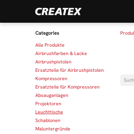
Zum Inhalt springen
Marken
Produk
Categories
Produ
Alle Produkte
Airbrushfarben & Lacke
Airbrushpistolen
Ersatzteile für Airbrushpistolen
Kompressoren
Ersatzteile für Kompressoren
Absauganlagen
Projektoren
Leuchttische
Schablonen
Maluntergründe