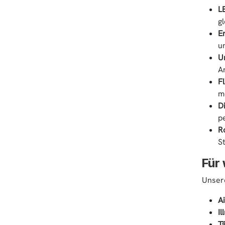
L
g
E
u
U
A
F
m
D
pe
R
S
Für
Unsere
A
Il
T