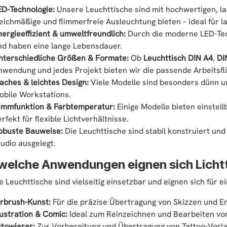
ED-Technologie:
Unsere Leuchttische sind mit hochwertigen, la
leichmäßige und flimmerfreie Ausleuchtung bieten – ideal für 
nergieeffizient & umweltfreundlich:
Durch die moderne LED-Tec
nd haben eine lange Lebensdauer.
nterschiedliche Größen & Formate:
Ob
Leuchttisch DIN A4
,
DI
nwendung und jedes Projekt bieten wir die passende Arbeitsfl
laches & leichtes Design:
Viele Modelle sind besonders dünn un
obile Workstations.
immfunktion & Farbtemperatur:
Einige Modelle bieten einstell
rfekt für flexible Lichtverhältnisse.
obuste Bauweise:
Die Leuchttische sind stabil konstruiert und
tudio ausgelegt.
 welche Anwendungen eignen sich Licht
 Leuchttische sind vielseitig einsetzbar und eignen sich für ei
irbrush-Kunst:
Für die präzise Übertragung von Skizzen und E
lustration & Comic:
Ideal zum Reinzeichnen und Bearbeiten vo
ätowierer:
Zur Vorbereitung und Übertragung von Tattoo-Vorlag