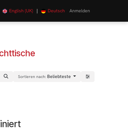
English (UK)
|
Deutsch
Anmelden
0
uchttische
Beliebteste
Sortieren nach:
iniert