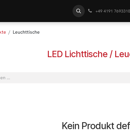
te
Händlersuche
Wissen
+49 4191 769331
kte
Leuchttische
LED Lichttische / Le
Kein Produkt def