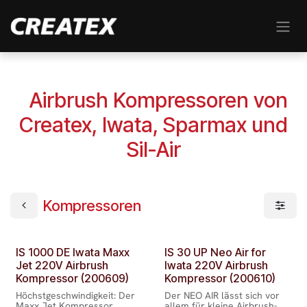
Zum Inhalt springen
Airbrush Kompressoren von
Createx, Iwata, Sparmax und
Sil-Air
Kompressoren
IS 1000 DE Iwata Maxx
IS 30 UP Neo Air for
Jet 220V Airbrush
Iwata 220V Airbrush
Kompressor (200609)
Kompressor (200610)
Höchstgeschwindigkeit: Der
Der NEO AIR lässt sich vor
Maxx Jet Kompressor
allem für kleine Airbrush-