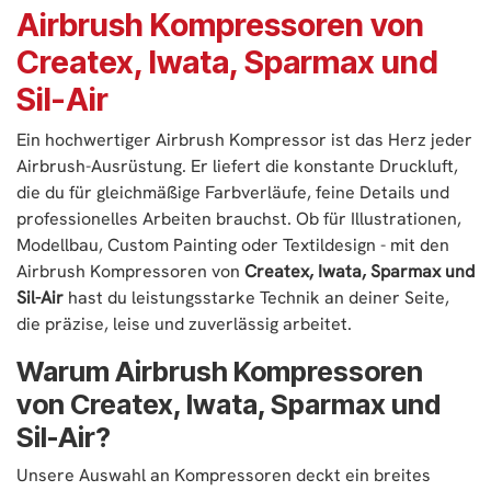
Schlauch passend für iwata
Liter Lufttank ist er zwar
Abmessung: 28 x 16 x 27.5
Luftschlauch passend für
Airbrush Kompressoren von
Airbrushpistolen
kompakt, hat aber trotzdem
cm
iwata Airbrushpistolen
– Ein-/Ausschalter
die nötige Power um
3 m Luftschlauch
– Ein-/Ausschalter
Createx, Iwata, Sparmax und
– Eingebauter
Airbrushpistolen mit hohem
– Wasserabscheider
Airbrushhalter
Farbfluß, wie die der iwata
– Eingebauter
Sil-Air
Eclipse Serie, zu bedienen.
Airbrushhalter
Technische Daten:
Bei einem optimalen Preis-
– Motor: 125 W
Leistungs-Verhältnis ist der
Technische Daten:
Ein hochwertiger Airbrush Kompressor ist das Herz jeder
– Max. Druck: 4.2 bar / 60
Power Jet Pro der
– Motor: 220 W
PSI
vielseitigste Kompressor der
– Max. Druck: 4.2 bar / 60
Airbrush-Ausrüstung. Er liefert die konstante Druckluft,
– Luftleistung: 34 l/min
iwata Studio Serie.
PSI
– Lautstärke: 55 dBA
die du für gleichmäßige Farbverläufe, feine Details und
– Luftleistung: 39 l/min
– Gewicht: 7.9 kg
Eigenschaften:
– Lautstärke: 55 dBA
professionelles Arbeiten brauchst. Ob für Illustrationen,
– Abmessung: 26.5 x 31 x
– Wartungs- und ölfreier
– Lufttank: 0.5 l
15.5 cm
DUAL Kolbenkompressor
Modellbau, Custom Painting oder Textildesign - mit den
– Gewicht: 7.1 kg
– 4 m Luftschlauch
– Druckregler,
– Abmessung: 28 x 16 x 27.5
Airbrush Kompressoren von
Createx, Iwata, Sparmax und
Wasserabscheider &
cm
Manometer am Gehäuse
– 3 m Luftschlauch
Sil-Air
hast du leistungsstarke Technik an deiner Seite,
– 2 Liter Lufttank für
Arbeiten bei höherem Druck
die präzise, leise und zuverlässig arbeitet.
und maximaler
Feuchtigkeitsabscheidung
Warum Airbrush Kompressoren
– Kein Pulsieren des
Luftstroms bei jedem
von Createx, Iwata, Sparmax und
Arbeitsdruck
– ZWEIFACH Druckregler für
Sil-Air?
präzise Einstellung des
Arbeitsdrucks
– ZWEIFACH
Unsere Auswahl an Kompressoren deckt ein breites
Schnellkupplungsanschlüsse