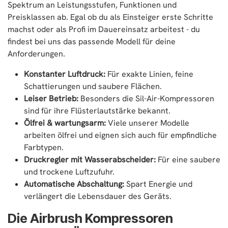
Spektrum an Leistungsstufen, Funktionen und
– Schützendes Gehäuse
– Hochfester Polyurethan-
Preisklassen ab. Egal ob du als Einsteiger erste Schritte
Schlauch passend für iwata
Airbrushpistolen
machst oder als Profi im Dauereinsatz arbeitest - du
– Ein-/Ausschalter
findest bei uns das passende Modell für deine
– 2 eingebaute
Airbrushhalter
Anforderungen.
Technische Daten:
Konstanter Luftdruck:
Für exakte Linien, feine
Motor: 125 W
Max. Druck: 4.8 bar
Schattierungen und saubere Flächen.
Luftleistung: 34 l/min
Lautstärke: 55 dB(A)
Leiser Betrieb:
Besonders die Sil-Air-Kompressoren
Lufttank: 2 l
sind für ihre Flüsterlautstärke bekannt.
Gewicht: 11.9 kg
Abmessungen: 33 x 23 x 18
Ölfrei & wartungsarm:
Viele unserer Modelle
cm
arbeiten ölfrei und eignen sich auch für empfindliche
3 m Luftschlauch inkl.
Stecknippel
Farbtypen.
2 Anschlüsse
ZWEIFACH Druckregler,
Druckregler mit Wasserabscheider:
Für eine saubere
ZWEIFACH
und trockene Luftzufuhr.
Wasserabscheider & 2
Manometer
Automatische Abschaltung:
Spart Energie und
verlängert die Lebensdauer des Geräts.
Die Airbrush Kompressoren