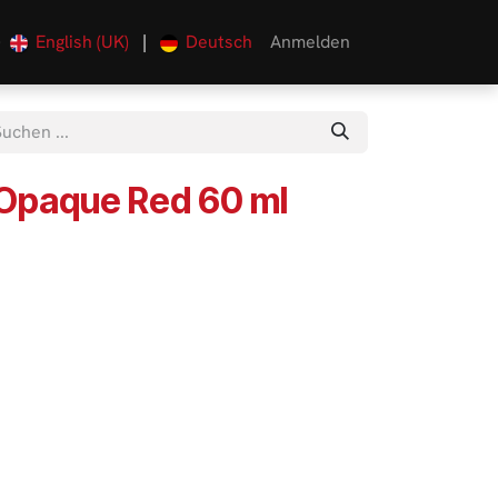
English (UK)
|
Deutsch
Anmelden
0
 Opaque Red 60 ml