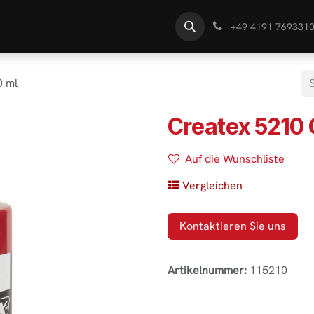
te
Händlersuche
Wissen
+49 4191 769331
0 ml
Createx 5210
Auf die Wunschliste
Vergleichen
Kontaktieren Sie uns
Artikelnummer:
115210