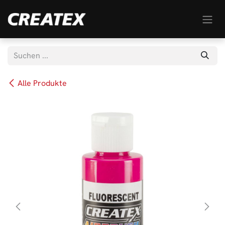
Zum Inhalt springen
Alle Produkte