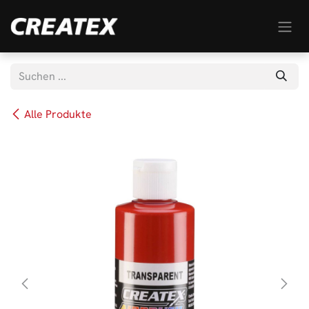
Zum Inhalt springen
Alle Produkte