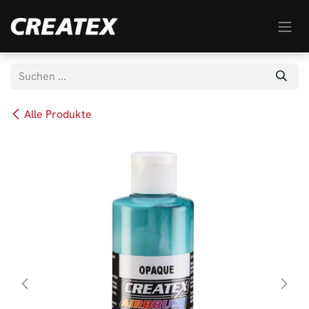
Zum Inhalt springen
Alle Produkte