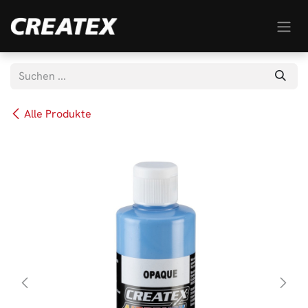
Zum Inhalt springen
Alle Produkte