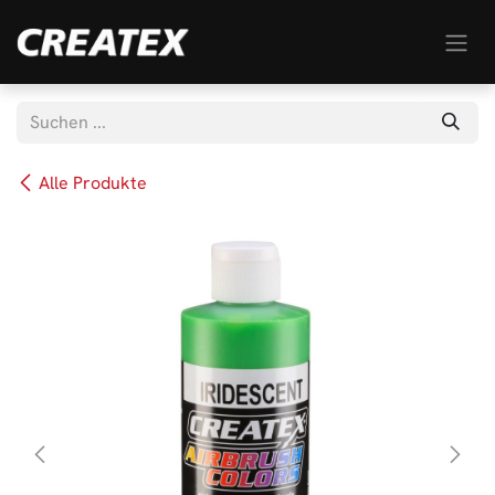
Zum Inhalt springen
Alle Produkte