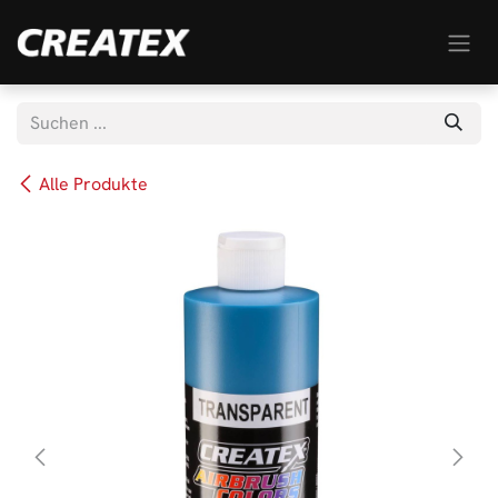
Zum Inhalt springen
Alle Produkte