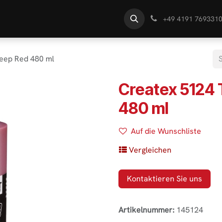
te
Händlersuche
Wissen
+49 4191 769331
eep Red 480 ml
Createx 5124 
480 ml
Auf die Wunschliste
Vergleichen
Kontaktieren Sie uns
Artikelnummer:
145124