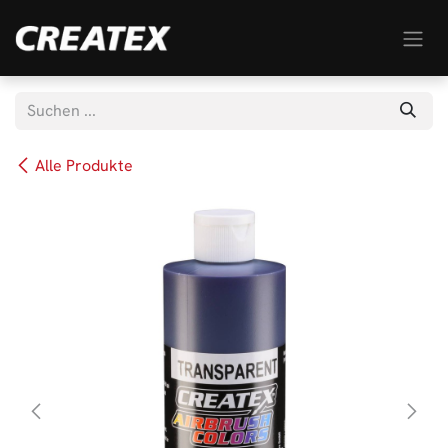
Zum Inhalt springen
Alle Produkte