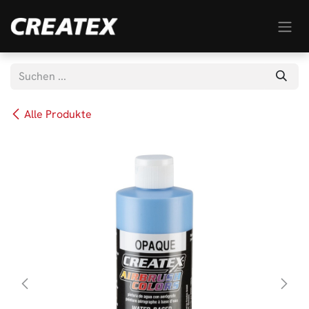
Zum Inhalt springen
Alle Produkte