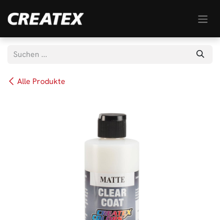
Zum Inhalt springen
Alle Produkte