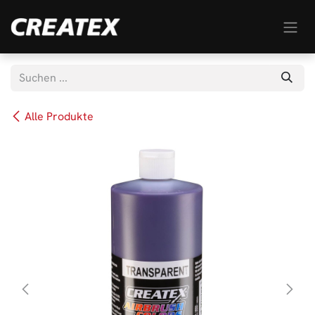
Zum Inhalt springen
Alle Produkte