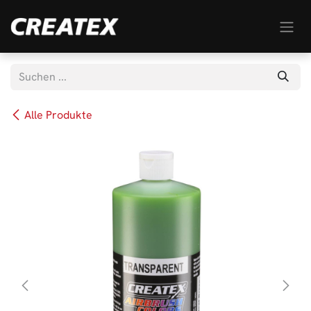
Zum Inhalt springen
Alle Produkte