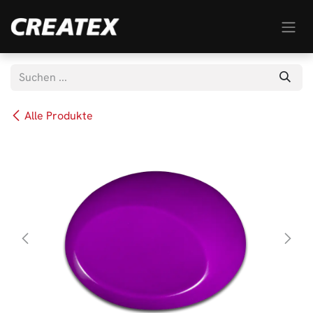
Zum Inhalt springen
Alle Produkte