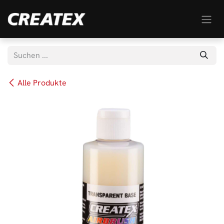
Zum Inhalt springen
Alle Produkte