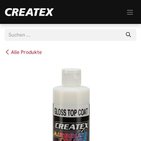
Zum Inhalt springen
Alle Produkte