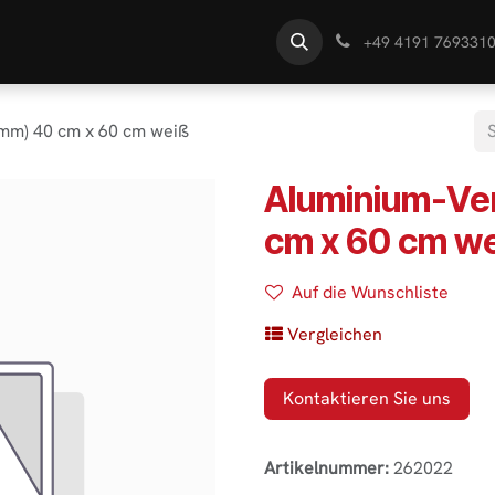
te
Händlersuche
Wissen
+49 4191 769331
mm) 40 cm x 60 cm weiß
Aluminium-Ve
cm x 60 cm w
Auf die Wunschliste
Vergleichen
Kontaktieren Sie uns
Artikelnummer:
262022