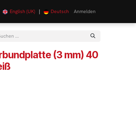
English (UK)
|
Deutsch
Anmelden
0
rbundplatte (3 mm) 40
eiß