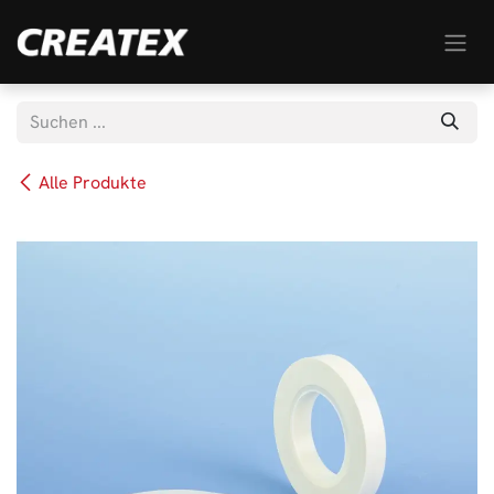
Zum Inhalt springen
Alle Produkte