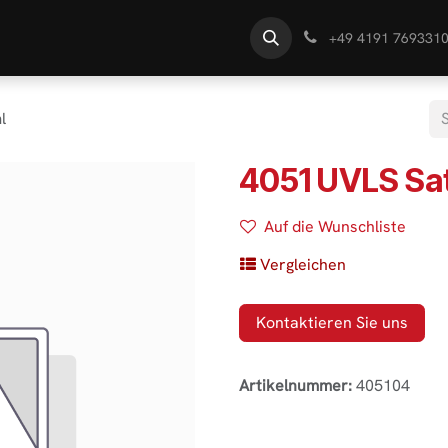
te
Händlersuche
Wissen
+49 4191 769331
l
4051 UVLS Sat
Auf die Wunschliste
Vergleichen
Kontaktieren Sie uns
Artikelnummer:
405104