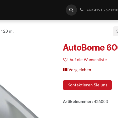
te
Händlersuche
Wissen
+49 4191 769331
 120 ml
AutoBorne 600
Auf die Wunschliste
Vergleichen
Kontaktieren Sie uns
Artikelnummer:
426003