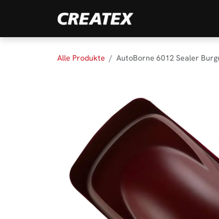
Zum Inhalt springen
Marken
Produk
Alle Produkte
AutoBorne 6012 Sealer Burg