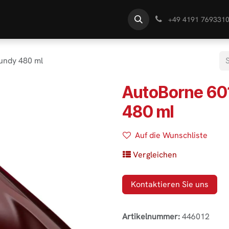
te
Händlersuche
Wissen
+49 4191 769331
undy 480 ml
AutoBorne 60
480 ml
Auf die Wunschliste
Vergleichen
Kontaktieren Sie uns
Artikelnummer:
446012