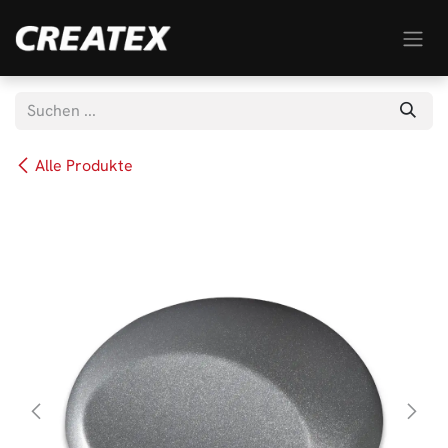
Zum Inhalt springen
Alle Produkte