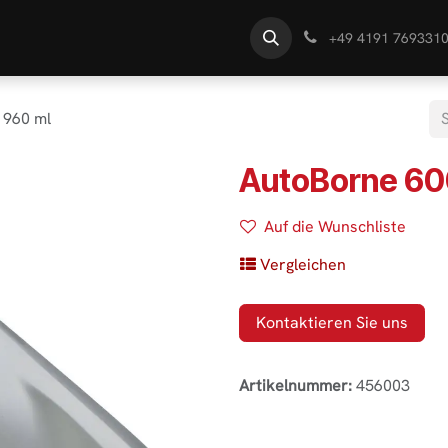
te
Händlersuche
Wissen
+49 4191 769331
 960 ml
AutoBorne 60
Auf die Wunschliste
Vergleichen
Kontaktieren Sie uns
Artikelnummer:
456003