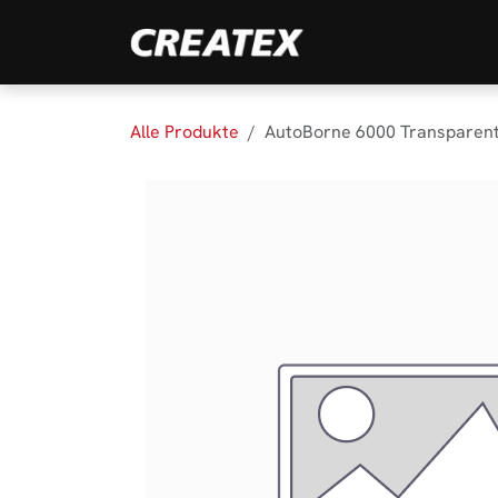
Zum Inhalt springen
Marken
Produk
Alle Produkte
AutoBorne 6000 Transparent S