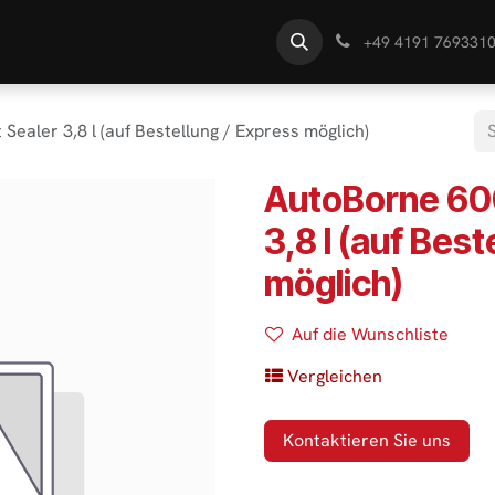
te
Händlersuche
Wissen
+49 4191 769331
ealer 3,8 l (auf Bestellung / Express möglich)
AutoBorne 60
3,8 l (auf Best
möglich)
Auf die Wunschliste
Vergleichen
Kontaktieren Sie uns