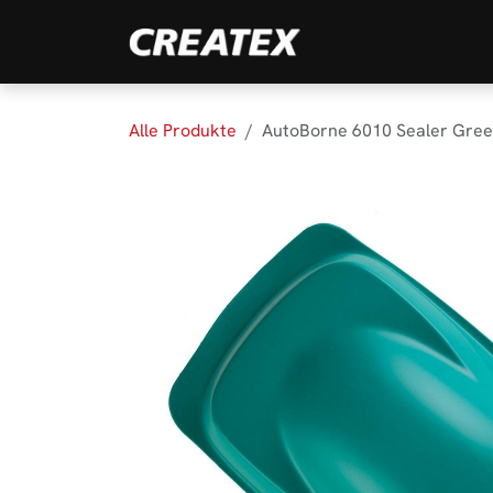
Zum Inhalt springen
Marken
Produk
Alle Produkte
AutoBorne 6010 Sealer Green 