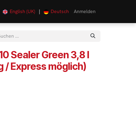
English (UK)
|
Deutsch
Anmelden
0
0 Sealer Green 3,8 l
g / Express möglich)