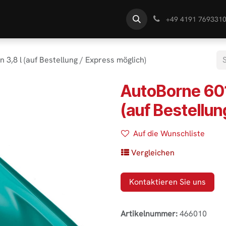
te
Händlersuche
Wissen
+49 4191 769331
3,8 l (auf Bestellung / Express möglich)
AutoBorne 601
(auf Bestellun
Auf die Wunschliste
Vergleichen
Kontaktieren Sie uns
Artikelnummer:
466010