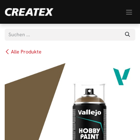
Zum Inhalt springen
Alle Produkte