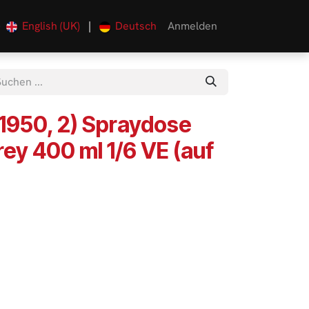
English (UK)
|
Deutsch
Anmelden
0
 1950, 2) Spraydose
ey 400 ml 1/6 VE (auf