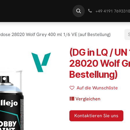
te
Händlersuche
Wissen
+49 4191 769331
ydose 28020 Wolf Grey 400 ml 1/6 VE (auf Bestellung)
(DG in LQ / UN
28020 Wolf Gr
Bestellung)
Auf die Wunschliste
Vergleichen
Kontaktieren Sie uns