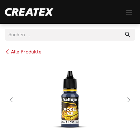
Zum Inhalt springen
Alle Produkte