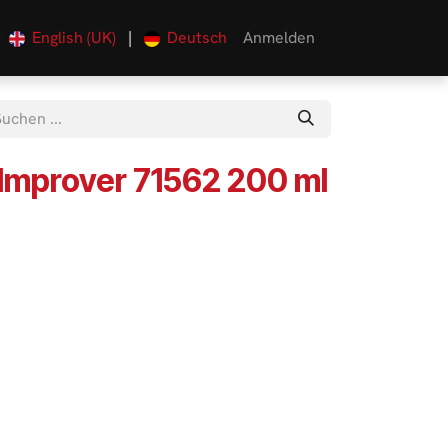
English (UK)
|
Deutsch
Anmelden
0
 Improver 71562 200 ml