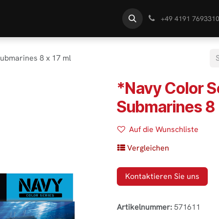
te
Händlersuche
Wissen
+49 4191 769331
Submarines 8 x 17 ml
*Navy Color S
Submarines 8 
Auf die Wunschliste
Vergleichen
Kontaktieren Sie uns
Artikelnummer:
571611