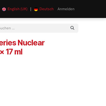
English (UK)
|
Deutsch
Anmelden
0
eries Nuclear
x 17 ml