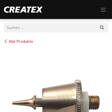
Zum Inhalt springen
Alle Produkte