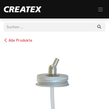
Zum Inhalt springen
Alle Produkte