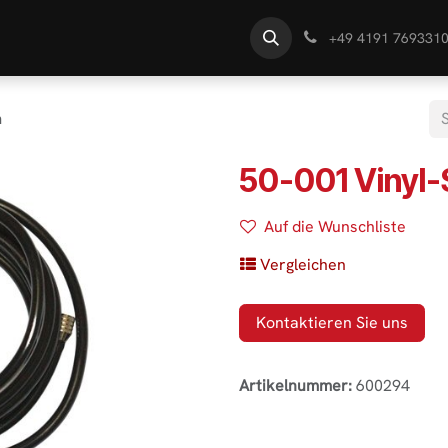
te
Händlersuche
Wissen
+49 4191 769331
m
50-001 Vinyl-
Auf die Wunschliste
Vergleichen
Kontaktieren Sie uns
Artikelnummer:
600294