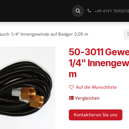
te
Händlersuche
Wissen
+49 4191 769331
uch 1/4" Innengewinde auf Badger 3,05 m
50-3011 Gewe
1/4" Innengew
m
Auf die Wunschliste
Vergleichen
Kontaktieren Sie uns