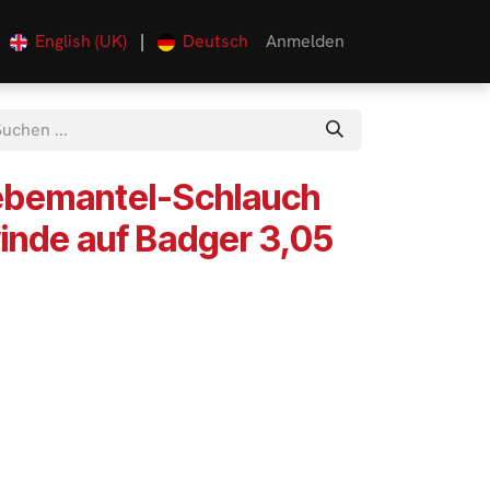
English (UK)
|
Deutsch
Anmelden
0
bemantel-Schlauch
inde auf Badger 3,05