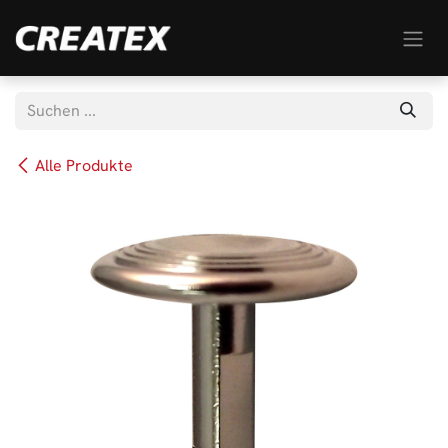
Zum Inhalt springen
Alle Produkte