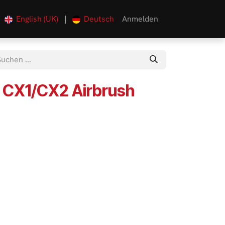
English (UK)
|
Deutsch
Anmelden
0
 CX1/CX2 Airbrush