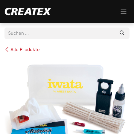
Zum Inhalt springen
Alle Produkte