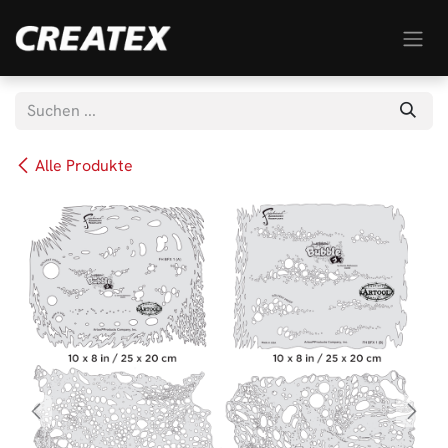
Zum Inhalt springen
Alle Produkte