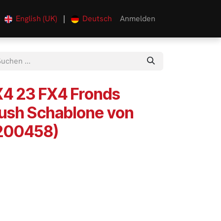
English (UK)
|
Deutsch
Anmelden
0
4 23 FX4 Fronds
rush Schablone von
(200458)