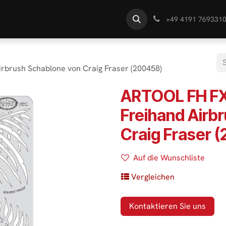
te
Händlersuche
Wissen
+49 4191 769331
rbrush Schablone von Craig Fraser (200458)
ARTOOL FH FX
Freihand Airb
Craig Fraser 
Auf die Wunschliste
Vergleichen
Kontaktieren Sie uns