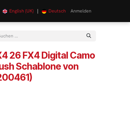
English (UK)
|
Deutsch
Anmelden
0
4 26 FX4 Digital Camo
rush Schablone von
(200461)