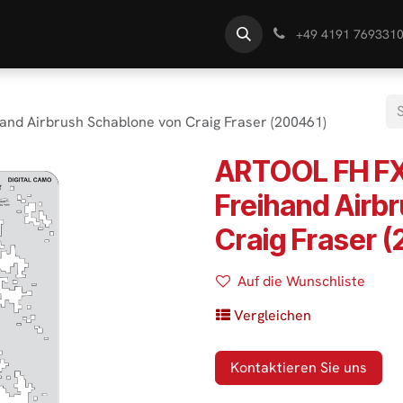
te
Händlersuche
Wissen
+49 4191 769331
and Airbrush Schablone von Craig Fraser (200461)
ARTOOL FH FX
Freihand Airb
Craig Fraser 
Auf die Wunschliste
Vergleichen
Kontaktieren Sie uns