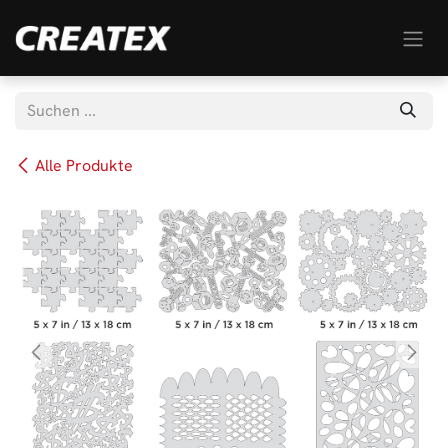
Zum Inhalt springen
Alle Produkte