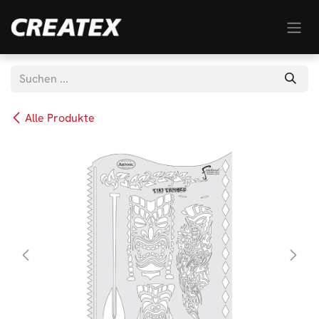
Zum Inhalt springen
Alle Produkte