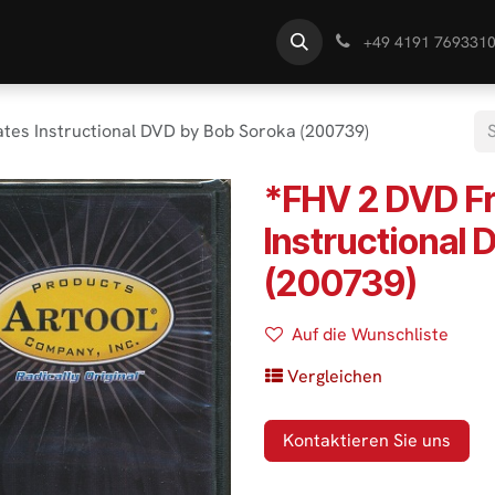
te
Händlersuche
Wissen
+49 4191 769331
es Instructional DVD by Bob Soroka (200739)
*FHV 2 DVD F
Instructional
(200739)
Auf die Wunschliste
Vergleichen
Kontaktieren Sie uns