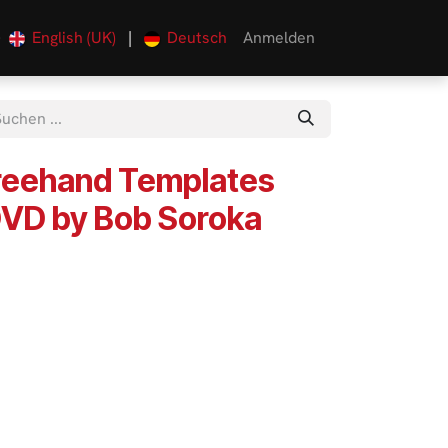
English (UK)
|
Deutsch
Anmelden
0
reehand Templates
 DVD by Bob Soroka