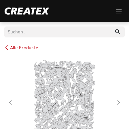
Zum Inhalt springen
Alle Produkte