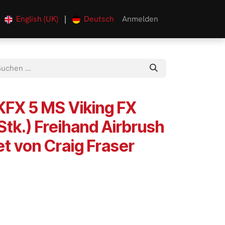
English (UK)
|
Deutsch
Anmelden
0
FX 5 MS Viking FX
 Stk.) Freihand Airbrush
t von Craig Fraser