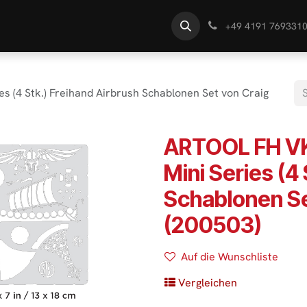
te
Händlersuche
Wissen
+49 4191 769331
s (4 Stk.) Freihand Airbrush Schablonen Set von Craig
ARTOOL FH VK
Mini Series (4
Schablonen Se
(200503)
Auf die Wunschliste
Vergleichen