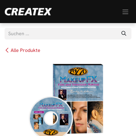
Zum Inhalt springen
Alle Produkte