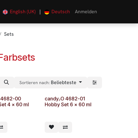
English (UK)
|
Deutsch
Anmelden
0
Sets
Farbsets
Beliebteste
Sortieren nach:
 4682-00
candy₂O 4682-01
et 4 x 60 ml
Hobby Set 6 x 60 ml