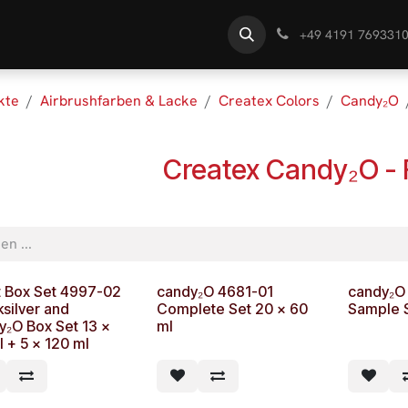
te
Händlersuche
Wissen
+49 4191 769331
kte
Airbrushfarben & Lacke
Createx Colors
Candy₂O
Createx Candy₂O - 
st Box Set 4997-02
candy₂O 4681-01
candy₂O
silver and
Complete Set 20 x 60
Sample S
y₂O Box Set 13 x
ml
 + 5 x 120 ml