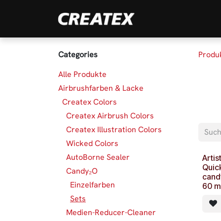
Zum Inhalt springen
Marken
Produk
Categories
Produ
Alle Produkte
Airbrushfarben & Lacke
Createx Colors
Createx Airbrush Colors
Createx Illustration Colors
Wicked Colors
AutoBorne Sealer
Arti
Quick
Candy₂O
cand
Einzelfarben
60 ml
Sets
Medien-Reducer-Cleaner